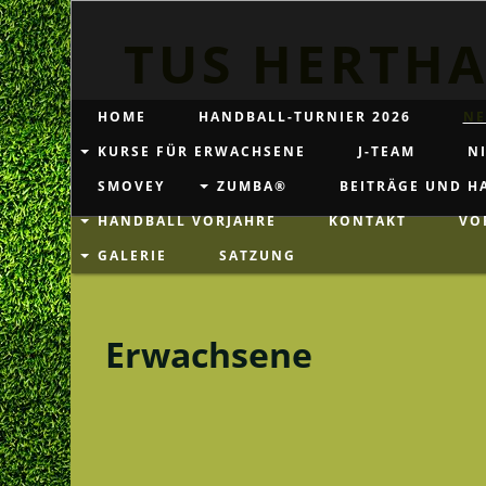
TUS HERTHA
HOME
HANDBALL-TURNIER 2026
NE
KURSE FÜR ERWACHSENE
J-TEAM
NI
SMOVEY
ZUMBA®
BEITRÄGE UND H
HANDBALL VORJAHRE
KONTAKT
VO
GALERIE
SATZUNG
Erwachsene