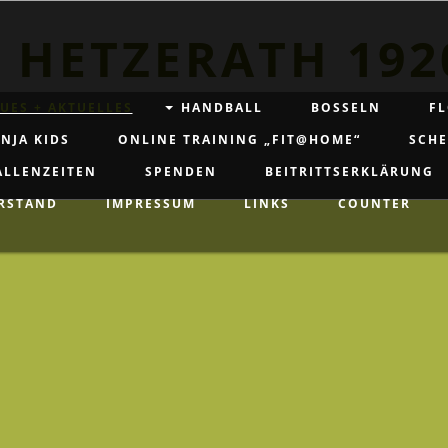
 HETZERATH 192
UES + AKTUELLES
HANDBALL
BOSSELN
FL
NJA KIDS
ONLINE TRAINING „FIT@HOME“
SCH
ALLENZEITEN
SPENDEN
BEITRITTSERKLÄRUNG
RSTAND
IMPRESSUM
LINKS
COUNTER