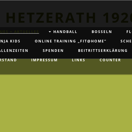
 HETZERATH 192
UES + AKTUELLES
HANDBALL
BOSSELN
FL
NJA KIDS
ONLINE TRAINING „FIT@HOME“
SCH
ALLENZEITEN
SPENDEN
BEITRITTSERKLÄRUNG
RSTAND
IMPRESSUM
LINKS
COUNTER